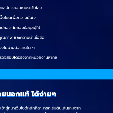
้องแลปทดสอบเกมระดับโลก
ไซต์เพื่อความมั่นใจ
ปลอดภัยของข้อมูลผู้ใช้
ุณภาพ และความน่าเชื่อถือ
ตรงไม่ผ่านตัวแทนใด ๆ
นตรวจสอบได้จริงจากหน่วยงานสากล
่ายนอกแท้ ได้ง่ายๆ
ข้าสู่หน้าเว็บไซต์หลักก็สามารถเริ่มต้นเล่นเกมจาก