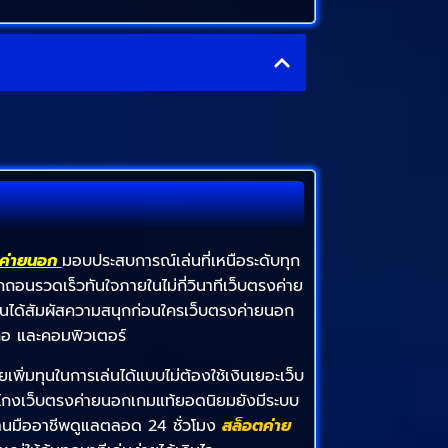
 ค่ายนอก
มอบประสบการณ์เล่นที่เหนือระดับทุก
ถอนรวดเร็วทันใจภายในไม่กี่วินาทีเว็บตรงค่าย
ล่นได้สัมผัสความสนุกก่อนใครเว็บตรงค่ายนอก
ือ และคอมพิวเตอร์
่วยเพิ่มทุนในการเล่นได้แบบไม่ต้องใช้เงินเยอะเว็บ
มีโกงเว็บตรงค่ายนอกเกมแท้ยอดนิยมยังมีระบบ
มงานมืออาชีพดูแลตลอด 24 ชั่วโมง
สล็อตค่าย