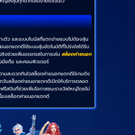
้ลุ้นทุกนาทีเล่นง่ายได้เงินไว
ัว และระบบโบนัสที่แตกง่ายแบบไม่ต้องลุ้น
กแตกดีใช้ระบบสุ่มอัตโนมัติที่โปร่งใสได้รับ
ริงช่วยเพิ่มอรรถรสในการเล่น
สล็อตค่ายนอก
ั้งมือถือ และคอมพิวเตอร์
อบความสะดวกทันใจสล็อตค่ายนอกแตกดีมีเกมดัง
วันสล็อตค่ายนอกแตกดีเปิดให้บริการตลอด
รีสปินที่ช่วยเพิ่มโอกาสชนะรางวัลใหญ่โดยไม่
เนื่องสล็อตค่ายนอกแตกดี